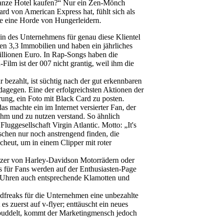
ganze Hotel kaufen?“ Nur ein Zen-Mönch
ard von American Express hat, fühlt sich als
ie eine Horde von Hungerleidern.
 des Unternehmens für genau diese Klientel
tzen 3,3 Immobilien und haben ein jährliches
lionen Euro. In Rap-Songs haben die
ilm ist der 007 nicht grantig, weil ihm die
.
 bezahlt, ist süchtig nach der gut erkennbaren
agegen. Eine der erfolgreichsten Aktionen der
ung, ein Foto mit Black Card zu posten.
as machte ein im Internet versierter Fan, der
m und zu nutzen verstand. So ähnlich
Fluggesellschaft Virgin Atlantic. Motto: „It's
schen nur noch anstrengend finden, die
heut, um in einem Clipper mit roter
itzer von Harley-Davidson Motorrädern oder
ys für Fans werden auf der Enthusiasten-Page
n Uhren auch entsprechende Klamotten und
andfreaks für die Unternehmen eine unbezahlte
s zuerst auf v-flyer; enttäuscht ein neues
 gebuddelt, kommt der Marketingmensch jedoch