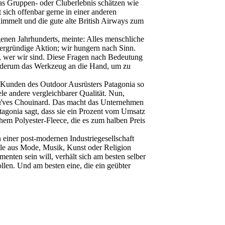
das Gruppen- oder Cluberlebnis schätzen wie
 sich offenbar gerne in einer anderen
himmelt und die gute alte British Airways zum
genen Jahrhunderts, meinte: Alles menschliche
rdergründige Aktion; wir hungern nach Sinn.
, wer wir sind. Diese Fragen nach Bedeutung
 wiederum das Werkzeug an die Hand, um zu
e Kunden des Outdoor Ausrüsters Patagonia so
iele andere vergleichbarer Qualität. Nun,
, Yves Chouinard. Das macht das Unternehmen
tagonia sagt, dass sie ein Prozent vom Umsatz
hem Polyester-Fleece, die es zum halben Preis
einer post-modernen Industriegesellschaft
ole aus Mode, Musik, Kunst oder Religion
menten sein will, verhält sich am besten selber
llen. Und am besten eine, die ein geübter