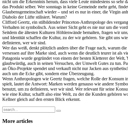
nicht um die Erkenntnis herum, dass viele Leute mindestens so sehr 
das Produkt selber. Wer sonntags in keine Gemeinde mehr geht, findet
Glaubensgemeinschaft wieder – und sei es nur in einer, die Virgin an
Diabolo der Lüfte stilisiert. Warum?
Clifford Geertz, ein stilbildender Princeton-Anthropologe des vergan
Verhalten ist symbolisch. Aus seiner Sicht geht es nie nur um die vo
Seitdem die ältesten Kulturen Höhlenwände bemalten, fragen wir uns
und Identität schaffen die Kultur, zu der wir gehören. Sie gibt uns
definieren, wer wir sind.
Wer das weiß, denkt plötzlich anders über die Frage nach, warum di
versessen auf ihre Marke sind, auch wenn die deutlich teurer ist als v
Patagonia wurde gegründet von einem der besten Kletterer der Welt
glaubwürdig, auch in seinen Versuchen, der Umwelt Gutes zu tun. Pa
an Öko-Projekte spendet und verkauft nicht nur Jacken aus synthetisc
auch um die Ecke gibt, sondern eine Überzeugung.
Wenn Anthropologen wie Geertz fragen, welche Rolle der Konsum in 
spielt, lautet die Antwort: Marken werden genauso wie andere Symb
benutzt, um zu definieren, wer wir sind. Wer relevant für seine Konsu
wie eine Kultur, schafft also eine Welt, zu der die Kunden gehören wo
Kellner gleich auf den ersten Blick erkennt.
More
articles