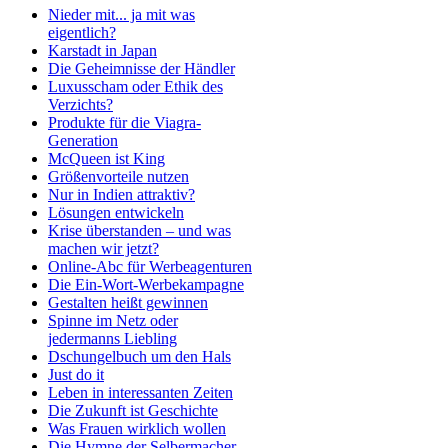
Nieder mit... ja mit was
eigentlich?
Karstadt in Japan
Die Geheimnisse der Händler
Luxusscham oder Ethik des
Verzichts?
Produkte für die Viagra-
Generation
McQueen ist King
Größenvorteile nutzen
Nur in Indien attraktiv?
Lösungen entwickeln
Krise überstanden – und was
machen wir jetzt?
Online-Abc für Werbeagenturen
Die Ein-Wort-Werbekampagne
Gestalten heißt gewinnen
Spinne im Netz oder
jedermanns Liebling
Dschungelbuch um den Hals
Just do it
Leben in interessanten Zeiten
Die Zukunft ist Geschichte
Was Frauen wirklich wollen
Die Hymne der Selbermacher