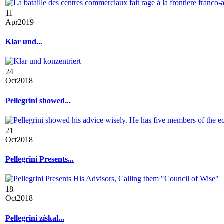
11
Apr
2019
Klar und...
24
Oct
2018
Pellegrini showed...
21
Oct
2018
Pellegrini Presents...
18
Oct
2018
Pellegrini získal...