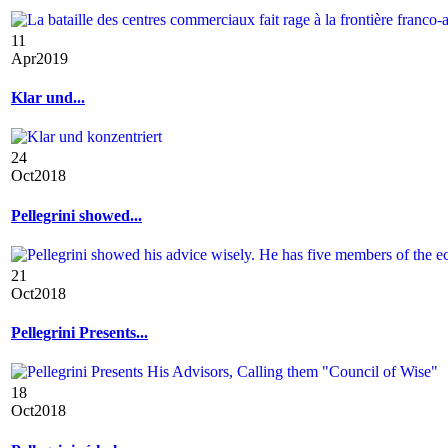
11
Apr
2019
Klar und...
24
Oct
2018
Pellegrini showed...
21
Oct
2018
Pellegrini Presents...
18
Oct
2018