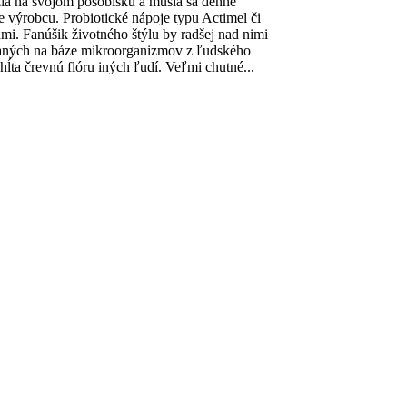
žia na svojom pôsobisku a musia sa denne
 výrobcu. Probiotické nápoje typu Actimel či
i. Fanúšik životného štýlu by radšej nad nimi
tovaných na báze mikroorganizmov z ľudského
hĺta črevnú flóru iných ľudí. Veľmi chutné...