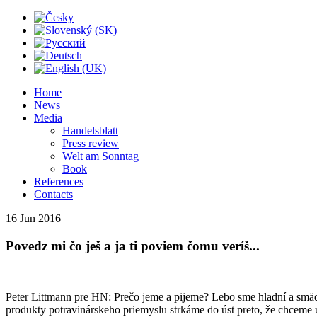
Home
News
Media
Handelsblatt
Press review
Welt am Sonntag
Book
References
Contacts
16 Jun
2016
Povedz mi čo ješ a ja ti poviem čomu veríš...
Peter Littmann pre HN: Prečo jeme a pijeme? Lebo sme hladní a smäd
produkty potravinárskeho priemyslu strkáme do úst preto, že chceme u