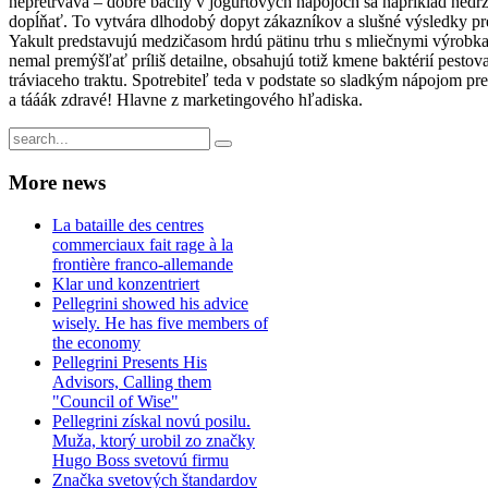
nepretrváva – dobré bacily v jogurtových nápojoch sa napríklad nedr
dopĺňať. To vytvára dlhodobý dopyt zákazníkov a slušné výsledky pre
Yakult predstavujú medzičasom hrdú pätinu trhu s mliečnymi výrobkam
nemal premýšľať príliš detailne, obsahujú totiž kmene baktérií pes
tráviaceho traktu. Spotrebiteľ teda v podstate so sladkým nápojom pre
a tááák zdravé! Hlavne z marketingového hľadiska.
More
news
La bataille des centres
commerciaux fait rage à la
frontière franco-allemande
Klar und konzentriert
Pellegrini showed his advice
wisely. He has five members of
the economy
Pellegrini Presents His
Advisors, Calling them
"Council of Wise"
Pellegrini získal novú posilu.
Muža, ktorý urobil zo značky
Hugo Boss svetovú firmu
Značka svetových štandardov