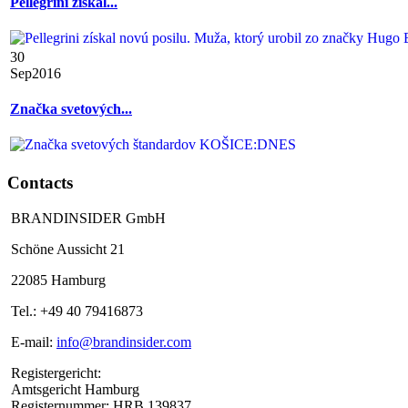
Pellegrini získal...
30
Sep
2016
Značka svetových...
Contacts
BRANDINSIDER GmbH
Schöne Aussicht 21
22085 Hamburg
Tel.: +49 40 79416873
E-mail:
info@brandinsider.com
Registergericht:
Amtsgericht Hamburg
Registernummer: HRB 139837