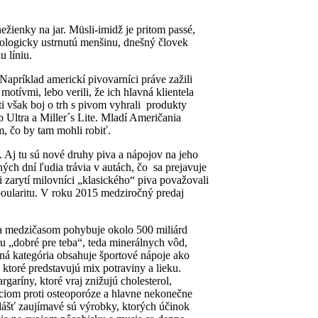
ežienky na jar. Müsli-imidž je pritom passé,
eologicky ustrnutú menšinu, dnešný človek
u líniu.
príklad americkí pivovarníci práve zažili
tívmi, lebo verili, že ich hlavná klientela
i však boj o trh s pivom vyhrali produkty
Ultra a Miller´s Lite. Mladí Američania
m, čo by tam mohli robiť.
 Aj tu sú nové druhy piva a nápojov na jeho
ch dní ľudia trávia v autách, čo sa prejavuje
zarytí milovníci „klasického“ piva považovali
poularitu. V roku 2015 medziročný predaj
sa medzičasom pohybuje okolo 500 miliárd
ntu „dobré pre teba“, teda minerálnych vôd,
ná kategória obsahuje športové nápoje ako
ktoré predstavujú mix potraviny a lieku.
aríny, ktoré vraj znižujú cholesterol,
alciom proti osteoporóze a hlavne nekonečne
lášť zaujímavé sú výrobky, ktorých účinok