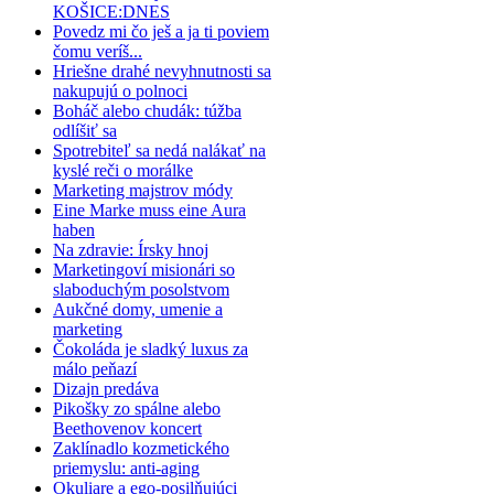
KOŠICE:DNES
Povedz mi čo ješ a ja ti poviem
čomu veríš...
Hriešne drahé nevyhnutnosti sa
nakupujú o polnoci
Boháč alebo chudák: túžba
odlíšiť sa
Spotrebiteľ sa nedá nalákať na
kyslé reči o morálke
Marketing majstrov módy
Eine Marke muss eine Aura
haben
Na zdravie: Írsky hnoj
Marketingoví misionári so
slaboduchým posolstvom
Aukčné domy, umenie a
marketing
Čokoláda je sladký luxus za
málo peňazí
Dizajn predáva
Pikošky zo spálne alebo
Beethovenov koncert
Zaklínadlo kozmetického
priemyslu: anti-aging
Okuliare a ego-posilňujúci