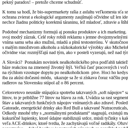
pekný paradox! – pretože chceme schudnúť.
K tomu sa hodí, že bio-supermarkety rašia z asfaltu veľkomesta sťa sn
ochrana zvierat a ekologické argumenty zaujímajú očividne už len id
nechce žiadnu politicky korektnú táraninu, lež mladosť, zdravie a štíhl
Podobné mechanizmy formujú aj ponuku produktov a ich marketing. Na
svoj modrý zázrak. Celé roky robili reklamu s jemne dvojzmyselnými mo
vníma samu seba ako mužnú, mladú a plnú testosterónu. V skutočnost
s malým množstvom alkoholu a nízkokalorické výrobky ako Michelob 
očividne viac rozmýšľajú nad tým, ako v posteli vyzerajú, než nad tý
A Slováci? Ponukám noviniek nealkoholického piva podľahli taktiež.
báze reakciou na zmenený životný štýl. Veľkú časť pracovných i voľný
na rýchlom vzostupe dopytu po nealkoholickom pive. Hoci ho kedysi 
iba za akúsi dočasnú módu, ukazuje sa že si získava čoraz väčšiu po
radlerov na Slovensku stúpol až o 86 percent.
Celosvetovo neustále stúpajúca spotreba takzvaných „soft nápojov“ 
litrov, to je približne 77 litrov na hlavu za rok. Uvádza sa rast segme
štiav a takzvaných funkčných nápojov vnímaných ako zdravé. Posled
Gatorade, energetické drinky ako Red Bull a takzvané Nutraceuticals, 
Odkedy mnohé trhy s „normálnymi produktami“ stagnujú, existujú marg
kukuričné lupienky, ktoré údajne stabilizujú srdce, müsli tyčinky s k
veľa ACE-drinkov, ktoré tvrdia, že zachytávajú voľné radikály. Obzv