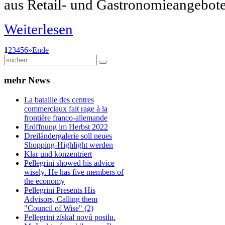
aus Retail- und Gastronomieangebote
Weiterlesen
1
2
3
4
5
6
»
Ende
mehr
News
La bataille des centres
commerciaux fait rage à la
frontière franco-allemande
Eröffnung im Herbst 2022
Dreiländergalerie soll neues
Shopping-Highlight werden
Klar und konzentriert
Pellegrini showed his advice
wisely. He has five members of
the economy
Pellegrini Presents His
Advisors, Calling them
"Council of Wise" (2)
Pellegrini získal novú posilu.