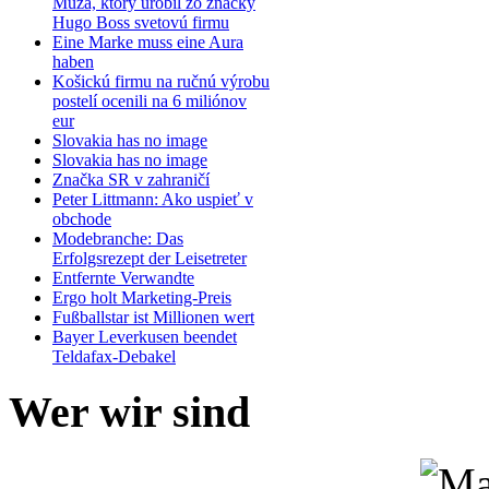
Muža, ktorý urobil zo značky
Hugo Boss svetovú firmu
Eine Marke muss eine Aura
haben
Košickú firmu na ručnú výrobu
postelí ocenili na 6 miliónov
eur
Slovakia has no image
Slovakia has no image
Značka SR v zahraničí
Peter Littmann: Ako uspieť v
obchode
Modebranche: Das
Erfolgsrezept der Leisetreter
Entfernte Verwandte
Ergo holt Marketing-Preis
Fußballstar ist Millionen wert
Bayer Leverkusen beendet
Teldafax-Debakel
Wer
wir sind