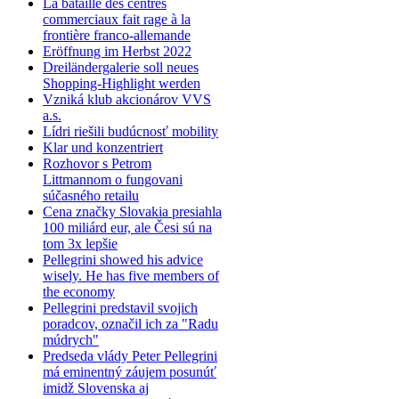
La bataille des centres
commerciaux fait rage à la
frontière franco-allemande
Eröffnung im Herbst 2022
Dreiländergalerie soll neues
Shopping-Highlight werden
Vzniká klub akcionárov VVS
a.s.
Lídri riešili budúcnosť mobility
Klar und konzentriert
Rozhovor s Petrom
Littmannom o fungovani
súčasného retailu
Cena značky Slovakia presiahla
100 miliárd eur, ale Česi sú na
tom 3x lepšie
Pellegrini showed his advice
wisely. He has five members of
the economy
Pellegrini predstavil svojich
poradcov, označil ich za "Radu
múdrych"
Predseda vlády Peter Pellegrini
má eminentný záujem posunúť
imidž Slovenska aj