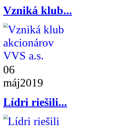
Vzniká klub...
06
máj
2019
Lídri riešili...