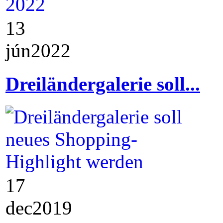
13
jún
2022
Dreiländergalerie soll...
17
dec
2019