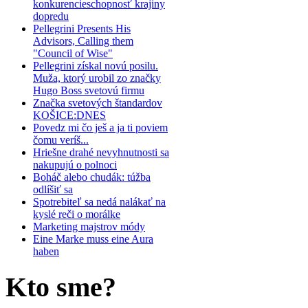
konkurencieschopnosť krajiny
dopredu
Pellegrini Presents His
Advisors, Calling them
"Council of Wise"
Pellegrini získal novú posilu.
Muža, ktorý urobil zo značky
Hugo Boss svetovú firmu
Značka svetových štandardov
KOŠICE:DNES
Povedz mi čo ješ a ja ti poviem
čomu veríš...
Hriešne drahé nevyhnutnosti sa
nakupujú o polnoci
Boháč alebo chudák: túžba
odlíšiť sa
Spotrebiteľ sa nedá nalákať na
kyslé reči o morálke
Marketing majstrov módy
Eine Marke muss eine Aura
haben
Kto
sme?