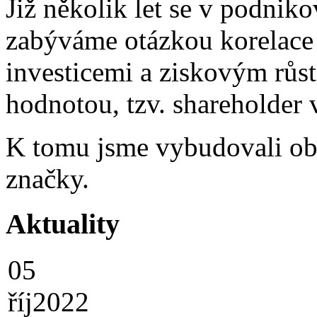
Již několik let se v podnikov
zabýváme otázkou korelace
investicemi a ziskovým růs
hodnotou, tzv. shareholder 
K tomu jsme vybudovali ob
značky.
Aktuality
05
říj
2022