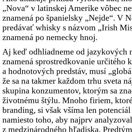
„Nova“ v latinskej Amerike vôbec ne
znamená po španielsky „Nejde“. V 
predávať whisky s názvom „Irish Mist
znamená po nemecky hnoj.
Aj keď odhliadneme od jazykových n
znamená sprostredkovanie určitého k
a hodnotových predstáv, musí „glob
že sa na takmer každom trhu sveta ná
skupina konzumentov, ktorým sa zna
životnému štýlu. Mnoho firiem, ktoré
branding, si však všíma len potenciál
namiesto toho, aby najprv analyzoval
z medzinárodného hľadiska. Predtým