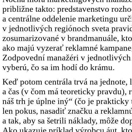
približne takto: predstavenstvo rozh
a centrálne oddelenie marketingu ur
v jednotlivých regiónoch sveta pravid
zosumarizované v brandmanuále, ktor
ako majú vyzerať reklamné kampane, 
Zodpovední manažéri v jednotlivých k
vyberú, čo sa im hodí do krámu.
Keď potom centrála trvá na jednote, l
a čas (v čom má teoreticky pravdu), 
náš trh je úplne iný“ (čo je prakticky
len pokus, nasadiť značku a reklamn
a tak, aby sa šetrili náklady, môže 
Ako ukazuje príklad výrobcu áut, kto