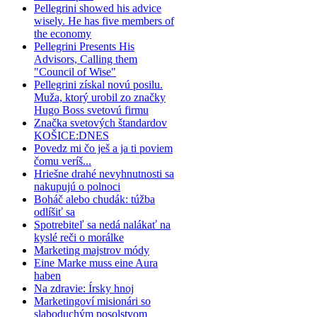
Pellegrini showed his advice
wisely. He has five members of
the economy
Pellegrini Presents His
Advisors, Calling them
"Council of Wise"
Pellegrini získal novú posilu.
Muža, ktorý urobil zo značky
Hugo Boss svetovú firmu
Značka svetových štandardov
KOŠICE:DNES
Povedz mi čo ješ a ja ti poviem
čomu veríš...
Hriešne drahé nevyhnutnosti sa
nakupujú o polnoci
Boháč alebo chudák: túžba
odlíšiť sa
Spotrebiteľ sa nedá nalákať na
kyslé reči o morálke
Marketing majstrov módy
Eine Marke muss eine Aura
haben
Na zdravie: Írsky hnoj
Marketingoví misionári so
slaboduchým posolstvom