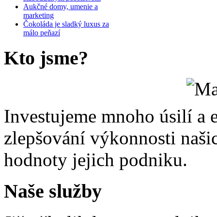
Aukčné domy, umenie a
marketing
Čokoláda je sladký luxus za
málo peňazí
Kto
jsme?
Investujeme mnoho úsilí a e
zlepšování výkonnosti našic
hodnoty jejich podniku.
Naše
služby