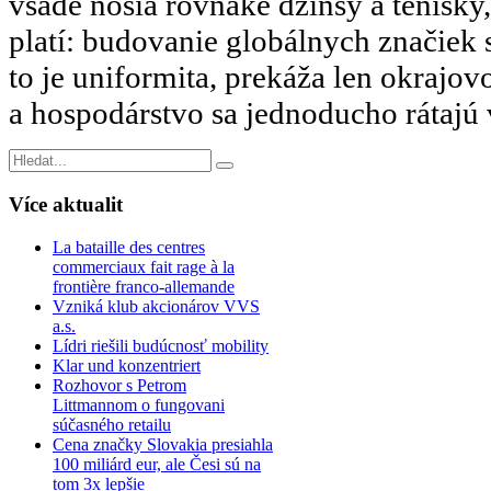
všade nosia rovnaké džínsy a tenisky,
platí: budovanie globálnych značiek 
to je uniformita, prekáža len okrajov
a hospodárstvo sa jednoducho rátajú
Více
aktualit
La bataille des centres
commerciaux fait rage à la
frontière franco-allemande
Vzniká klub akcionárov VVS
a.s.
Lídri riešili budúcnosť mobility
Klar und konzentriert
Rozhovor s Petrom
Littmannom o fungovani
súčasného retailu
Cena značky Slovakia presiahla
100 miliárd eur, ale Česi sú na
tom 3x lepšie