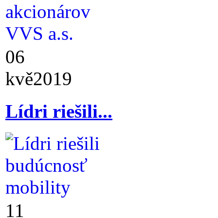
06
kvě
2019
Lídri riešili...
11