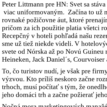
Peter Littmann pre HN: Svet sa stáva
viac uniformovaným. Začína to už na
rovnaké požičovne áut, ktoré prenaj
pričom za ich použitie platia všetci 
Recepčný v hoteli pohľadá našu rezer
sme už tiež niekde videli. V hotelov
svete od Nórska až po Novú Guineu 
Heineken, Jack Daniel´s, Courvoiser a
To, čo turistov nudí, je však pre fir
výzvou. Kto príliš neskoro začne ro
trhoch, musí počítať s tým, že onedl
jeho domáci trh a začne požierať jeho
Nočná mora marketingových manažé