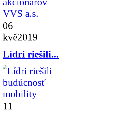
06
kvě
2019
Lídri riešili...
11