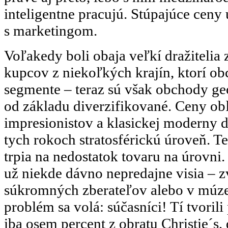
inteligentne pracujú. Stúpajúce ceny
s marketingom.
Voľakedy boli obaja veľkí dražitelia 
kupcov z niekoľkých krajín, ktorí o
segmente – teraz sú však obchody ge
od základu diverzifikované. Ceny o
impresionistov a klasickej moderny d
tych rokoch stratosférickú úroveň. 
trpia na nedostatok tovaru na úrovni.
už niekde dávno nepredajne visia – 
súkromných zberateľov alebo v múzeá
problém sa volá: súčasníci! Tí tvorili
iba osem percent z obratu Christie´s, 