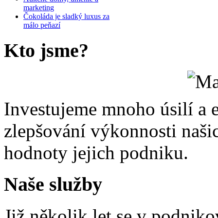
marketing
Čokoláda je sladký luxus za
málo peňazí
Kto
jsme?
Investujeme mnoho úsilí a e
zlepšování výkonnosti našic
hodnoty jejich podniku.
Naše
služby
Již několik let se v podnikov