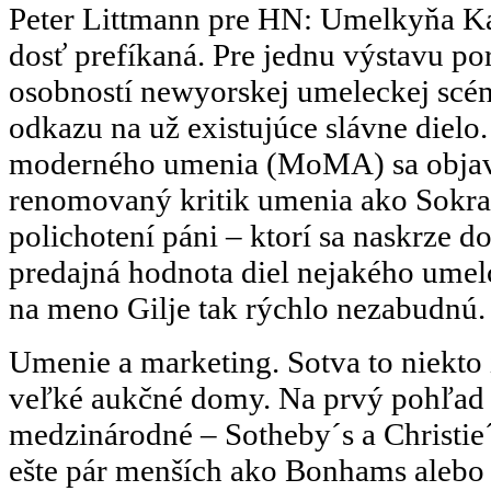
Peter Littmann pre HN: Umelky
ň
a Ka
dosť prefíkaná. Pre jednu výstavu por
osobností newyorskej umeleckej scé
odkazu na už existujúce slávne diel
moderného umenia (MoMA) sa objavil
renomovaný kritik umenia ako Sokrat
polichotení páni – ktorí sa naskrze do
predajná hodnota diel nejakého umelc
na meno Gilje tak rýchlo nezabudnú.
Umenie a marketing. Sotva to niekto 
veľké aukčné domy. Na prvý pohľad e
medzinárodné – Sotheby´s a Christie´s
ešte pár menších ako Bonhams alebo P