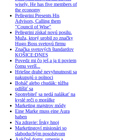
wisely. He has five members of
the economy
Pellegrini Presents His
Advisors, Calling them
"Council of Wise"
Pellegrini získal novú posilu.
Muža, ktorý urobil zo značky
Hugo Boss svetovú firmu
Značka svetových štandardov
KOŠICE:DNES
Povedz mi čo ješ a ja ti poviem
čomu veríš...
Hriešne drahé nevyhnutnosti sa
nakupujú o polnoci
Boháč alebo chudák: túžba
odlíšiť sa
Spotrebiteľ sa nedá nalákať na
kyslé reči o morálke
Marketing majstrov módy
Eine Marke muss eine Aura
haben
Na zdravie: Írsky hnoj
Marketingoví misionári so
slaboduchým posolstvom
Aukčné domy, umenie a