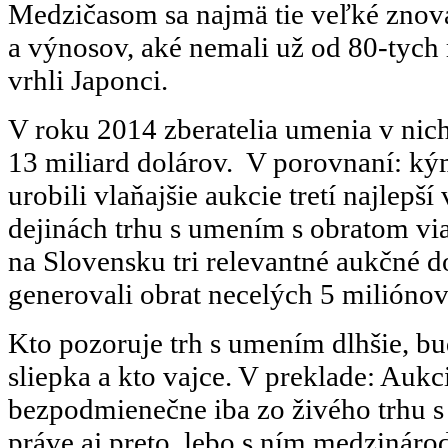
Medzičasom sa najmä tie veľké znova
a výnosov, aké nemali už od 80-tych 
vrhli Japonci.
V roku 2014 zberatelia umenia v nic
13 miliard dolárov. V porovnaní: k
urobili vlaňajšie aukcie tretí najlep
dejinách trhu s umením s obratom vi
na Slovensku tri relevantné aukčné 
generovali obrat necelých 5 miliónov
Kto pozoruje trh s umením dlhšie, bud
sliepka a kto vajce. V preklade: Aukc
bezpodmienečne iba zo živého trhu s
práve aj preto, lebo s ním medzinár