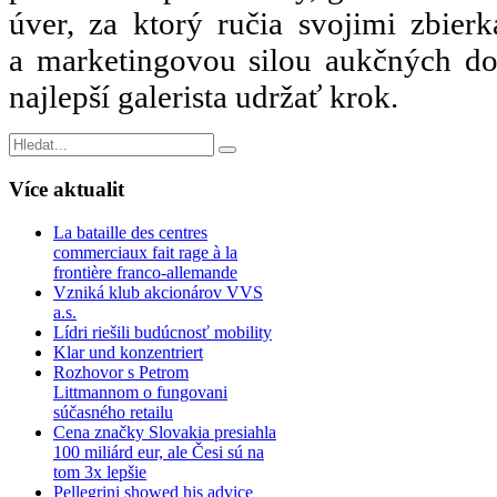
úver, za ktorý ručia svojimi zbier
a marketingovou silou aukčných d
najlepší galerista udržať krok.
Více
aktualit
La bataille des centres
commerciaux fait rage à la
frontière franco-allemande
Vzniká klub akcionárov VVS
a.s.
Lídri riešili budúcnosť mobility
Klar und konzentriert
Rozhovor s Petrom
Littmannom o fungovani
súčasného retailu
Cena značky Slovakia presiahla
100 miliárd eur, ale Česi sú na
tom 3x lepšie
Pellegrini showed his advice