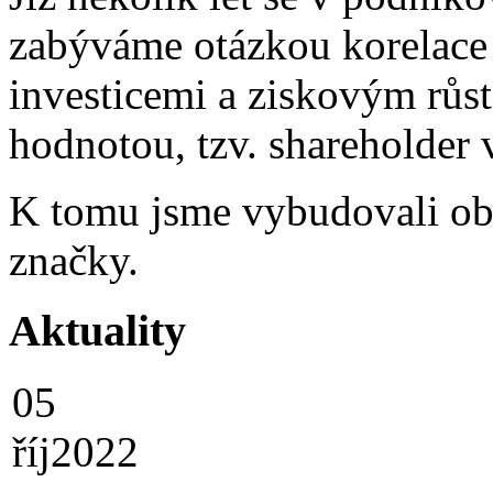
zabýváme otázkou korelace
investicemi a ziskovým růs
hodnotou, tzv. shareholder 
K tomu jsme vybudovali ob
značky.
Aktuality
05
říj
2022