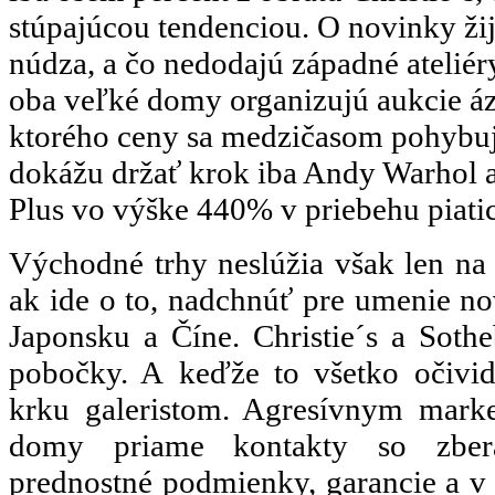
stúpajúcou tendenciou. O novinky ži
núdza, a čo nedodajú západné ateliéry
oba veľké domy organizujú aukcie á
ktorého ceny sa medzičasom pohybuj
dokážu držať krok iba Andy Warhol a
Plus vo výške 440% v priebehu piati
Východné trhy neslúžia však len na 
ak ide o to, nadchnúť pre umenie n
Japonsku a Číne. Christie´s a Sothe
pobočky. A keďže to všetko očividn
krku galeristom. Agresívnym mark
domy priame kontakty so zbera
prednostné podmienky, garancie a v 